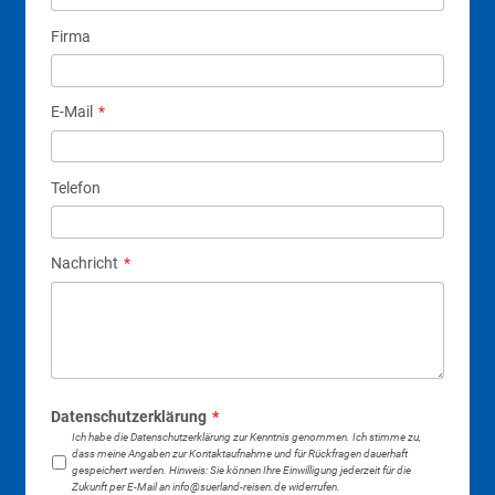
Firma
E-Mail
*
Telefon
Nachricht
*
Datenschutzerklärung
*
Ich habe die
Datenschutzerklärung
zur Kenntnis genommen. Ich stimme zu,
dass meine Angaben zur Kontaktaufnahme und für Rückfragen dauerhaft
gespeichert werden. Hinweis: Sie können Ihre Einwilligung jederzeit für die
Zukunft per E-Mail an info@suerland-reisen.de widerrufen.